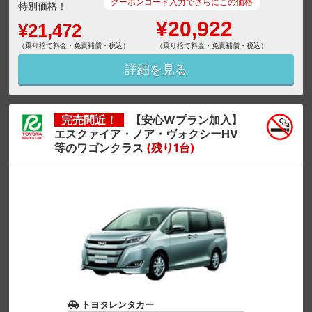
クーポンコード入力でさらにこの価格
特別価格！
¥20,922
¥21,472
（乗り捨て料金・免責補償・税込）
（乗り捨て料金・免責補償・税込）
詳細を見る
完売間近！
【安心Wプラン加入】
エスクァイア・ノア・ヴォクシーHV
等のワゴンクラス
(残り1台)
トヨタレンタカー