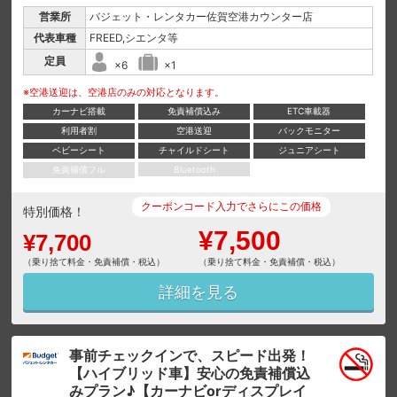
営業所
バジェット・レンタカー佐賀空港カウンター店
代表車種
FREED,シエンタ等
定員
×6
×1
※空港送迎は、空港店のみの対応となります。
カーナビ搭載
免責補償込み
ETC車載器
利用者割
空港送迎
バックモニター
ベビーシート
チャイルドシート
ジュニアシート
免責補償フル
Bluetooth
クーポンコード入力でさらにこの価格
特別価格！
¥7,500
¥7,700
（乗り捨て料金・免責補償・税込）
（乗り捨て料金・免責補償・税込）
詳細を見る
事前チェックインで、スピード出発！
【ハイブリッド車】安心の免責補償込
みプラン♪【カーナビorディスプレイ