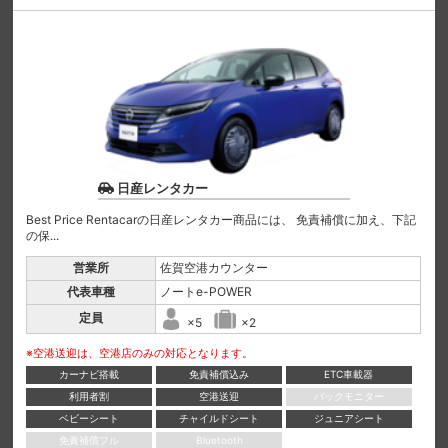
日産レンタカー
Best Price Rentacarの日産レンタカー商品には、 免責補償に加え、下記
の保...
営業所
佐賀空港カウンター
代表車種
ノートe-POWER
定員
×5
×2
※空港送迎は、空港店のみの対応となります。
カーナビ搭載
免責補償込み
ETC車載器
利用者割
空港送迎
バックモニター
ベビーシート
チャイルドシート
ジュニアシート
免責補償フル
Bluetooth