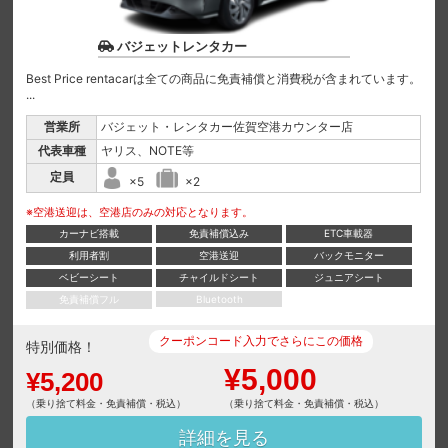
バジェットレンタカー
Best Price rentacarは全ての商品に免責補償と消費税が含まれています。
...
営業所
バジェット・レンタカー佐賀空港カウンター店
代表車種
ヤリス、NOTE等
定員
×5
×2
※空港送迎は、空港店のみの対応となります。
カーナビ搭載
免責補償込み
ETC車載器
利用者割
空港送迎
バックモニター
ベビーシート
チャイルドシート
ジュニアシート
免責補償フル
Bluetooth
クーポンコード入力でさらにこの価格
特別価格！
¥5,000
¥5,200
（乗り捨て料金・免責補償・税込）
（乗り捨て料金・免責補償・税込）
詳細を見る