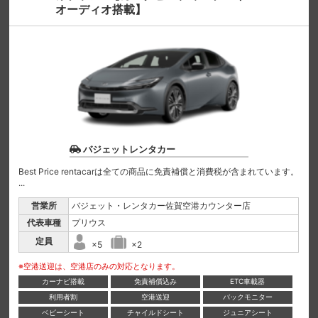
オーディオ搭載】
バジェットレンタカー
Best Price rentacarは全ての商品に免責補償と消費税が含まれています。
...
営業所
バジェット・レンタカー佐賀空港カウンター店
代表車種
プリウス
定員
×5
×2
※空港送迎は、空港店のみの対応となります。
カーナビ搭載
免責補償込み
ETC車載器
利用者割
空港送迎
バックモニター
ベビーシート
チャイルドシート
ジュニアシート