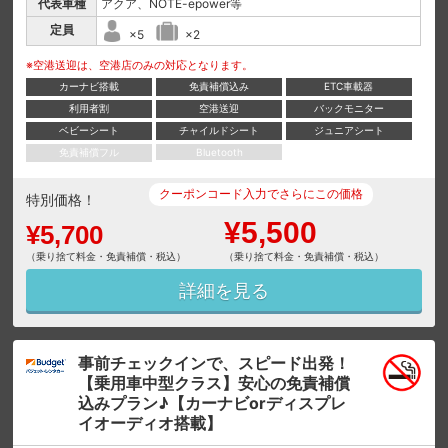
代表車種
アクア、NOTE-epower等
定員
×5
×2
※空港送迎は、空港店のみの対応となります。
カーナビ搭載
免責補償込み
ETC車載器
利用者割
空港送迎
バックモニター
ベビーシート
チャイルドシート
ジュニアシート
免責補償フル
Bluetooth
クーポンコード入力でさらにこの価格
特別価格！
¥5,500
¥5,700
（乗り捨て料金・免責補償・税込）
（乗り捨て料金・免責補償・税込）
詳細を見る
事前チェックインで、スピード出発！
【乗用車中型クラス】安心の免責補償
込みプラン♪【カーナビorディスプレ
イオーディオ搭載】