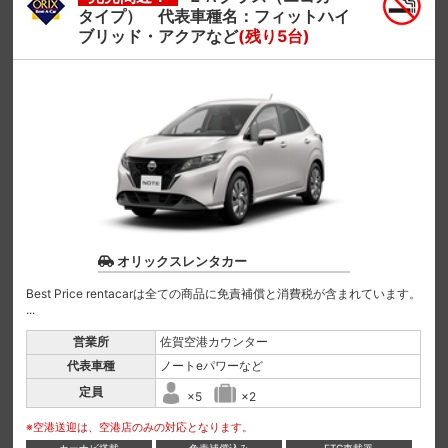
タイプ） 代表車種名：フィットハイ
ブリッド・アクアなど
(残り5台)
オリックスレンタカー
Best Price rentacarは全ての商品に免責補償と消費税が含まれています。
...
営業所
佐賀空港カウンター
代表車種
ノートeパワーなど
定員
×5
×2
※空港送迎は、空港店のみの対応となります。
カーナビ搭載
免責補償込み
ETC車載器