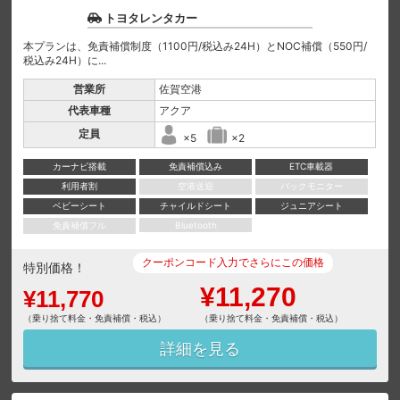
トヨタレンタカー
本プランは、免責補償制度（1100円/税込み24H）とNOC補償（550円/
税込み24H）に...
営業所
佐賀空港
代表車種
アクア
定員
×5
×2
カーナビ搭載
免責補償込み
ETC車載器
利用者割
空港送迎
バックモニター
ベビーシート
チャイルドシート
ジュニアシート
免責補償フル
Bluetooth
クーポンコード入力でさらにこの価格
特別価格！
¥11,270
¥11,770
（乗り捨て料金・免責補償・税込）
（乗り捨て料金・免責補償・税込）
詳細を見る