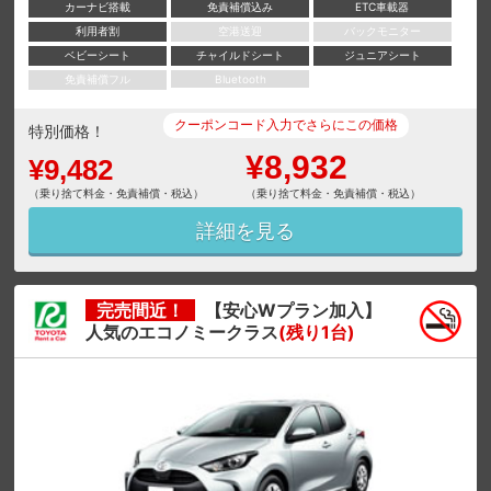
カーナビ搭載
免責補償込み
ETC車載器
利用者割
空港送迎
バックモニター
ベビーシート
チャイルドシート
ジュニアシート
免責補償フル
Bluetooth
クーポンコード入力でさらにこの価格
特別価格！
¥8,932
¥9,482
（乗り捨て料金・免責補償・税込）
（乗り捨て料金・免責補償・税込）
詳細を見る
完売間近！
【安心Wプラン加入】
人気のエコノミークラス
(残り1台)