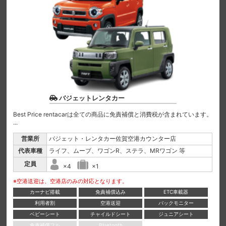
バジェットレンタカー
Best Price rentacarは全ての商品に免責補償と消費税が含まれています。
...
営業所
バジェット・レンタカー佐賀空港カウンター店
代表車種
ライフ、ムーブ、ワゴンR、ステラ、MRワゴン 等
定員
×4
×1
※空港送迎は、空港店のみの対応となります。
カーナビ搭載
免責補償込み
ETC車載器
利用者割
空港送迎
バックモニター
ベビーシート
チャイルドシート
ジュニアシート
免責補償フル
Bluetooth