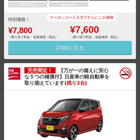
免責補償フル
Bluetooth
クーポンコード入力でさらにこの価格
特別価格！
¥7,600
¥7,800
（乗り捨て料金・免責補償・税込）
（乗り捨て料金・免責補償・税込）
詳細を見る
完売間近！
【万が一の備えに安心
な５つの補償付】日産車の軽自動車を
取り揃えています
(残り3台)