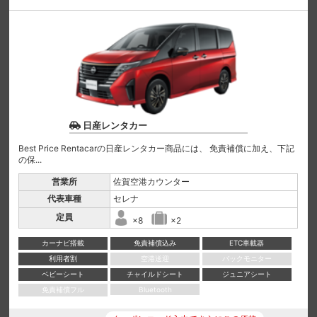
日産レンタカー
Best Price Rentacarの日産レンタカー商品には、 免責補償に加え、下記
の保...
営業所
佐賀空港カウンター
代表車種
セレナ
定員
×8
×2
カーナビ搭載
免責補償込み
ETC車載器
利用者割
空港送迎
バックモニター
ベビーシート
チャイルドシート
ジュニアシート
免責補償フル
Bluetooth