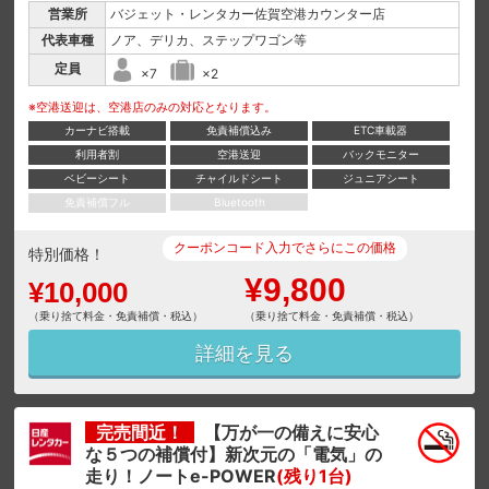
営業所
バジェット・レンタカー佐賀空港カウンター店
代表車種
ノア、デリカ、ステップワゴン等
定員
×7
×2
※空港送迎は、空港店のみの対応となります。
カーナビ搭載
免責補償込み
ETC車載器
利用者割
空港送迎
バックモニター
ベビーシート
チャイルドシート
ジュニアシート
免責補償フル
Bluetooth
クーポンコード入力でさらにこの価格
特別価格！
¥9,800
¥10,000
（乗り捨て料金・免責補償・税込）
（乗り捨て料金・免責補償・税込）
詳細を見る
完売間近！
【万が一の備えに安心
な５つの補償付】新次元の「電気」の
走り！ノートe-POWER
(残り1台)