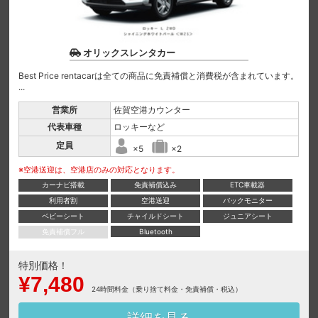
オリックスレンタカー
Best Price rentacarは全ての商品に免責補償と消費税が含まれています。
...
営業所
佐賀空港カウンター
代表車種
ロッキーなど
定員
×5
×2
※空港送迎は、空港店のみの対応となります。
カーナビ搭載
免責補償込み
ETC車載器
利用者割
空港送迎
バックモニター
ベビーシート
チャイルドシート
ジュニアシート
免責補償フル
Bluetooth
特別価格！
¥7,480
24時間料金（乗り捨て料金・免責補償・税込）
詳細を見る