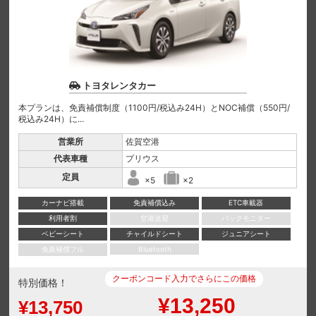
トヨタレンタカー
本プランは、免責補償制度（1100円/税込み24H）とNOC補償（550円/
税込み24H）に...
営業所
佐賀空港
代表車種
プリウス
定員
×5
×2
カーナビ搭載
免責補償込み
ETC車載器
利用者割
空港送迎
バックモニター
ベビーシート
チャイルドシート
ジュニアシート
免責補償フル
Bluetooth
クーポンコード入力でさらにこの価格
特別価格！
¥13,250
¥13,750