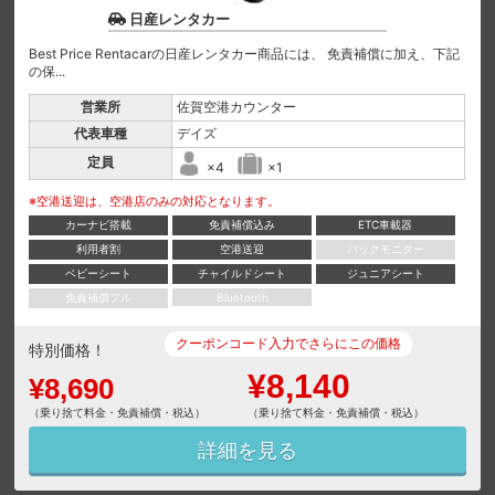
日産レンタカー
Best Price Rentacarの日産レンタカー商品には、 免責補償に加え、下記
の保...
営業所
佐賀空港カウンター
代表車種
デイズ
定員
×4
×1
※空港送迎は、空港店のみの対応となります。
カーナビ搭載
免責補償込み
ETC車載器
利用者割
空港送迎
バックモニター
ベビーシート
チャイルドシート
ジュニアシート
免責補償フル
Bluetooth
クーポンコード入力でさらにこの価格
特別価格！
¥8,140
¥8,690
（乗り捨て料金・免責補償・税込）
（乗り捨て料金・免責補償・税込）
詳細を見る