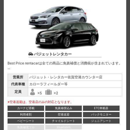
バジェットレンタカー
Best Price rentacarは全ての商品に免責補償と消費税が含まれています。
...
営業所
バジェット・レンタカー佐賀空港カウンター店
代表車種
カローラフィールダー等
定員
×5
×2
※空港送迎は、空港店のみの対応となります。
カーナビ搭載
免責補償込み
ETC車載器
利用者割
空港送迎
バックモニター
ベビーシート
チャイルドシート
ジュニアシート
免責補償フル
Bluetooth