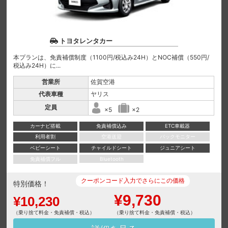
トヨタレンタカー
本プランは、免責補償制度（1100円/税込み24H）とNOC補償（550円/
税込み24H）に...
営業所
佐賀空港
代表車種
ヤリス
定員
×5
×2
カーナビ搭載
免責補償込み
ETC車載器
利用者割
空港送迎
バックモニター
ベビーシート
チャイルドシート
ジュニアシート
免責補償フル
Bluetooth
クーポンコード入力でさらにこの価格
特別価格！
¥9,730
¥10,230
（乗り捨て料金・免責補償・税込）
（乗り捨て料金・免責補償・税込）