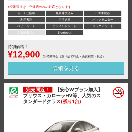
※空港送迎は、空港店のみの対応となります。
カーナビ搭載
免責補償込み
ETC車載器
利用者割
空港送迎
バックモニター
ベビーシート
チャイルドシート
ジュニアシート
免責補償フル
Bluetooth
特別価格！
¥12,900
24時間料金（乗り捨て料金・免責補償・税込）
詳細を見る
完売間近！
【安心Wプラン加入】
プリウス・カローラHV等、人気のス
タンダードクラス
(残り1台)