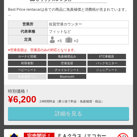
Best Price rentacarは全ての商品に免責補償と消費税が含まれています。
...
営業所
佐賀空港カウンター
代表車種
フィットなど
定員
×5
×2
※空港送迎は、空港店のみの対応となります。
カーナビ搭載
免責補償込み
ETC車載器
利用者割
空港送迎
バックモニター
ベビーシート
チャイルドシート
ジュニアシート
免責補償フル
Bluetooth
特別価格！
¥6,200
24時間料金（乗り捨て料金・免責補償・税込）
詳細を見る
完売間近！
ＥＡクラス（エコカー