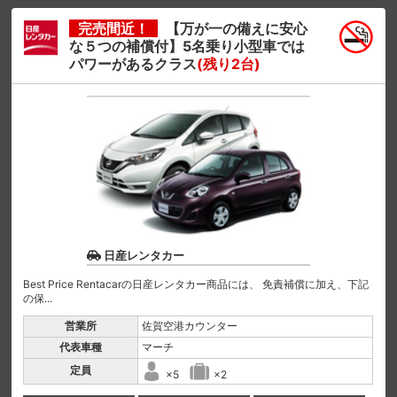
完売間近！
【万が一の備えに安心
な５つの補償付】5名乗り小型車では
パワーがあるクラス
(残り2台)
日産レンタカー
Best Price Rentacarの日産レンタカー商品には、 免責補償に加え、下記
の保...
営業所
佐賀空港カウンター
代表車種
マーチ
定員
×5
×2