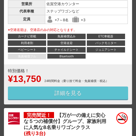
営業所
佐賀空港カウンター
代表車種
ステップワゴンなど
定員
×7～8名
×3
※空港送迎は、空港店のみの対応となります。
カーナビ搭載
免責補償込み
ETC車載器
利用者割
空港送迎
バックモニター
ベビーシート
チャイルドシート
ジュニアシート
免責補償フル
Bluetooth
特別価格！
¥13,750
24時間料金（乗り捨て料金・免責補償・税込）
詳細を見る
完売間近！
【万が一の備えに安心
な５つの補償付】グループ、家族利用
に人気な8名乗りワゴンクラス
(残り3台)