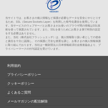
当サイトでは、お客さまの個人情報など保護が必要なデータを安全にやりとりす
るため、SSL（Secure Sockets Layer）を利用した暗号化通信を使用していま
す。当サービスのウェブサーバとお客さまがお使いのブラウザ間の情報はSSL技
術を使って保護されています。また、SSLを使うためにお客さま側で特別の設定
をする必要はありません。
また、当社（株式会社フラッシュエッヂ）は、個人情報取り扱い者としての使命
と責任を十分に認識し、その保護に万全な措置を講じ、お客さまの個人情報保護
に取り組んでおります。当社は一般財団法人日本情報経済社会推進協会より、プ
ライバシーマークの付与認定を受けています。
利用規約
プライバシーポリシー
クッキーポリシー
よくあるご質問
メールマガジンの配信解除