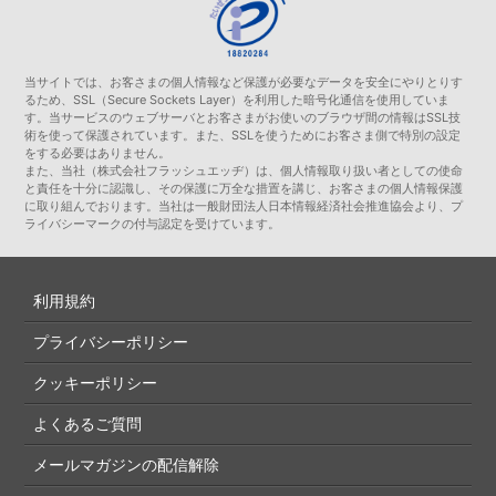
当サイトでは、お客さまの個人情報など保護が必要なデータを安全にやりとりす
るため、SSL（Secure Sockets Layer）を利用した暗号化通信を使用していま
す。当サービスのウェブサーバとお客さまがお使いのブラウザ間の情報はSSL技
術を使って保護されています。また、SSLを使うためにお客さま側で特別の設定
をする必要はありません。
また、当社（株式会社フラッシュエッヂ）は、個人情報取り扱い者としての使命
と責任を十分に認識し、その保護に万全な措置を講じ、お客さまの個人情報保護
に取り組んでおります。当社は一般財団法人日本情報経済社会推進協会より、プ
ライバシーマークの付与認定を受けています。
利用規約
プライバシーポリシー
クッキーポリシー
よくあるご質問
メールマガジンの配信解除