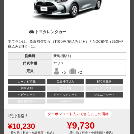
トヨタレンタカー
本プランは、免責補償制度（1100円/税込み24H）とNOC補償（550円/
税込み24H）に...
営業所
新鳥栖駅前
代表車種
ヤリス
定員
×5
×2
カーナビ搭載
免責補償込み
ETC車載器
利用者割
空港送迎
バックモニター
ベビーシート
チャイルドシート
ジュニアシート
免責補償フル
Bluetooth
クーポンコード入力でさらにこの価格
特別価格！
¥9,730
¥10,230
（乗り捨て料金・免責補償・税込）
（乗り捨て料金・免責補償・税込）