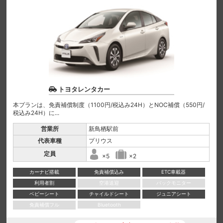
トヨタレンタカー
本プランは、免責補償制度（1100円/税込み24H）とNOC補償（550円/
税込み24H）に...
営業所
新鳥栖駅前
代表車種
プリウス
定員
×5
×2
カーナビ搭載
免責補償込み
ETC車載器
利用者割
空港送迎
バックモニター
ベビーシート
チャイルドシート
ジュニアシート
免責補償フル
Bluetooth