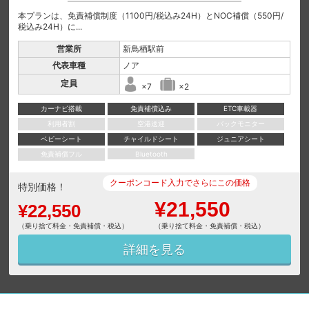
本プランは、免責補償制度（1100円/税込み24H）とNOC補償（550円/
税込み24H）に...
営業所
新鳥栖駅前
代表車種
ノア
定員
×7
×2
カーナビ搭載
免責補償込み
ETC車載器
利用者割
空港送迎
バックモニター
ベビーシート
チャイルドシート
ジュニアシート
免責補償フル
Bluetooth
クーポンコード入力でさらにこの価格
特別価格！
¥21,550
¥22,550
（乗り捨て料金・免責補償・税込）
（乗り捨て料金・免責補償・税込）
詳細を見る