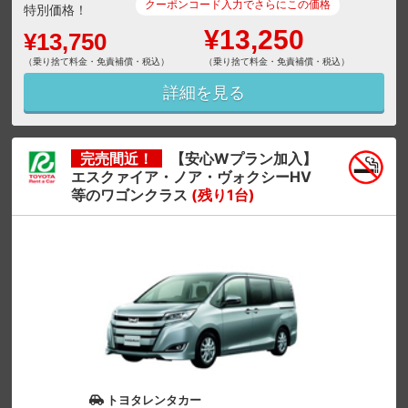
クーポンコード入力でさらにこの価格
特別価格！
¥13,250
¥13,750
（乗り捨て料金・免責補償・税込）
（乗り捨て料金・免責補償・税込）
詳細を見る
完売間近！
【安心Wプラン加入】
エスクァイア・ノア・ヴォクシーHV
等のワゴンクラス
(残り1台)
トヨタレンタカー