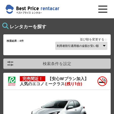
レンタカーを探す
並び順を変更する：
検索結果：
4
件
検索条件を設定
完売間近！
【安心Wプラン加入】
人気のエコノミークラス
(残り1台)