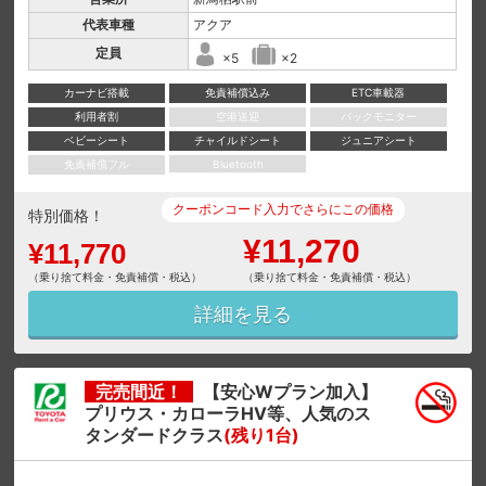
代表車種
アクア
定員
×5
×2
カーナビ搭載
免責補償込み
ETC車載器
利用者割
空港送迎
バックモニター
ベビーシート
チャイルドシート
ジュニアシート
免責補償フル
Bluetooth
クーポンコード入力でさらにこの価格
特別価格！
¥11,270
¥11,770
（乗り捨て料金・免責補償・税込）
（乗り捨て料金・免責補償・税込）
詳細を見る
完売間近！
【安心Wプラン加入】
プリウス・カローラHV等、人気のス
タンダードクラス
(残り1台)