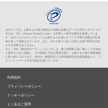
当サイトでは、お客さまの個人情報など保護が必要なデータを安全にやりとりす
るため、SSL（Secure Sockets Layer）を利用した暗号化通信を使用していま
す。当サービスのウェブサーバとお客さまがお使いのブラウザ間の情報はSSL技
術を使って保護されています。また、SSLを使うためにお客さま側で特別の設定
をする必要はありません。
また、当社（株式会社フラッシュエッヂ）は、個人情報取り扱い者としての使命
と責任を十分に認識し、その保護に万全な措置を講じ、お客さまの個人情報保護
に取り組んでおります。当社は一般財団法人日本情報経済社会推進協会より、プ
ライバシーマークの付与認定を受けています。
利用規約
プライバシーポリシー
クッキーポリシー
よくあるご質問