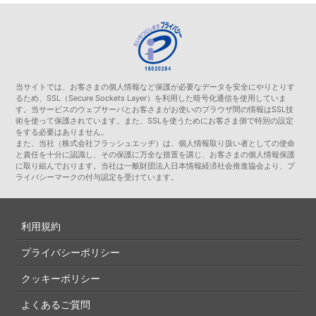
当サイトでは、お客さまの個人情報など保護が必要なデータを安全にやりとりす
るため、SSL（Secure Sockets Layer）を利用した暗号化通信を使用していま
す。当サービスのウェブサーバとお客さまがお使いのブラウザ間の情報はSSL技
術を使って保護されています。また、SSLを使うためにお客さま側で特別の設定
をする必要はありません。
また、当社（株式会社フラッシュエッヂ）は、個人情報取り扱い者としての使命
と責任を十分に認識し、その保護に万全な措置を講じ、お客さまの個人情報保護
に取り組んでおります。当社は一般財団法人日本情報経済社会推進協会より、プ
ライバシーマークの付与認定を受けています。
利用規約
プライバシーポリシー
クッキーポリシー
よくあるご質問