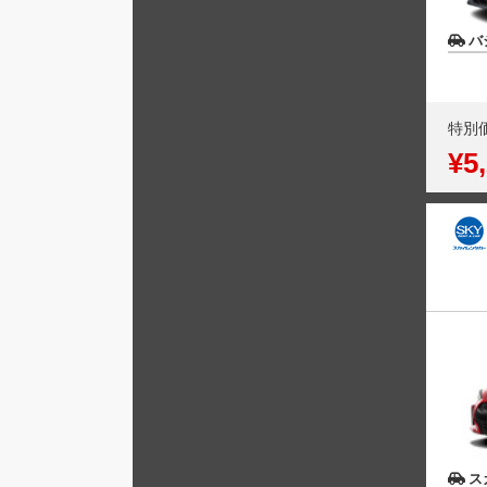
バ
特別
¥5
ス