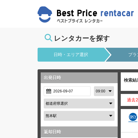
レンタカーを探す
日時・エリア選択
プラ
出発日時
検索結
過去
返却日時