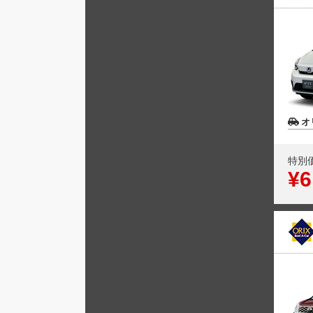
オ
特別
¥6