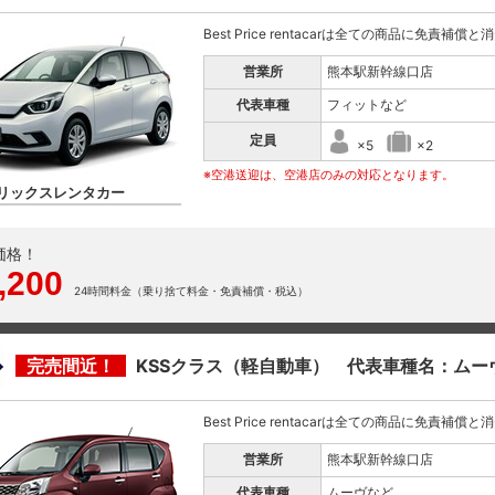
Best Price rentacarは全ての商品に免責補償
営業所
熊本駅新幹線口店
代表車種
フィットなど
定員
×5
×2
※空港送迎は、空港店のみの対応となります。
リックスレンタカー
価格！
,200
24時間料金（乗り捨て料金・免責補償・税込）
完売間近！
KSSクラス（軽自動車） 代表車種名：ムー
Best Price rentacarは全ての商品に免責補償
営業所
熊本駅新幹線口店
代表車種
ムーヴなど