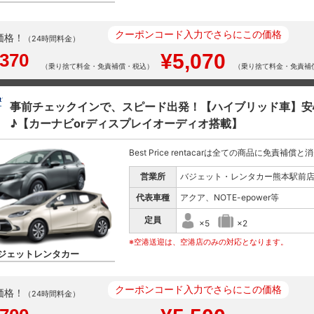
クーポンコード入力でさらにこの価格
価格！
（24時間料金）
,370
¥5,070
（乗り捨て料金・免責補償・税込）
（乗り捨て料金・免責補
事前チェックインで、スピード出発！【ハイブリッド車】安
♪【カーナビorディスプレイオーディオ搭載】
Best Price rentacarは全ての商品に免責補償
営業所
バジェット・レンタカー熊本駅前
代表車種
アクア、NOTE-epower等
定員
×5
×2
※空港送迎は、空港店のみの対応となります。
ジェットレンタカー
クーポンコード入力でさらにこの価格
価格！
（24時間料金）