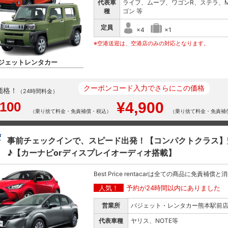
代表車
ライフ、ムーブ、ワゴンR、ステラ、
種
ゴン 等
定員
×4
×1
※空港送迎は、空港店のみの対応となります。
ジェットレンタカー
クーポンコード入力でさらにこの価格
価格！
（24時間料金）
,100
¥4,900
（乗り捨て料金・免責補償・税込）
（乗り捨て料金・免責補
事前チェックインで、スピード出発！【コンパクトクラス】
♪【カーナビorディスプレイオーディオ搭載】
Best Price rentacarは全ての商品に免責補償
人気！
予約が24時間以内にありました
営業所
バジェット・レンタカー熊本駅前
代表車種
ヤリス、NOTE等