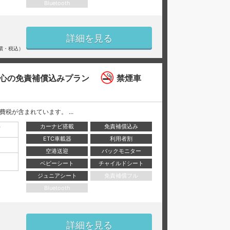
Bluetooth
詳細を見る
償・税込）
心の免責補償込みプラン
禁煙車
と消費税が含まれています。 ...
カーナビ搭載
免責補償込み
店
ETC車載器
利用者割
空港送迎
バックモニター
ベビーシート
チャイルドシート
ジュニアシート
免責補償フル
Bluetooth
詳細を見る