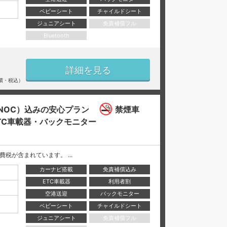
ベビーシート
チャイルドシート
ジュニアシート
免責補償フル
Bluetooth
詳細を見る
償・税込）
NOC）込みの安心プラン
禁煙車
TC車載器・バックモニター
と消費税が含まれています。 ...
カーナビ搭載
免責補償込み
ETC車載器
利用者割
空港送迎
バックモニター
ベビーシート
チャイルドシート
ジュニアシート
免責補償フル