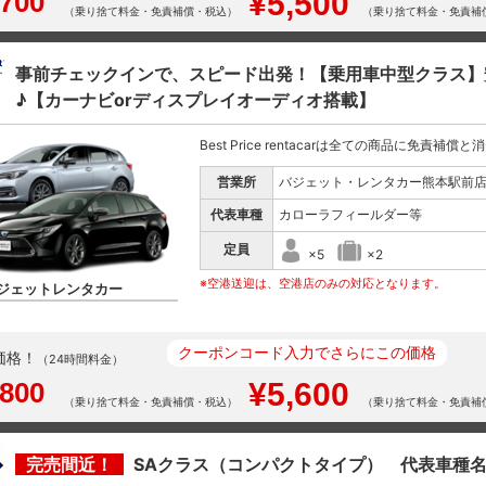
,700
¥5,500
（乗り捨て料金・免責補償・税込）
（乗り捨て料金・免責補
事前チェックインで、スピード出発！【乗用車中型クラス】
♪【カーナビorディスプレイオーディオ搭載】
Best Price rentacarは全ての商品に免責補償
営業所
バジェット・レンタカー熊本駅前
代表車種
カローラフィールダー等
定員
×5
×2
※空港送迎は、空港店のみの対応となります。
ジェットレンタカー
クーポンコード入力でさらにこの価格
価格！
（24時間料金）
,800
¥5,600
（乗り捨て料金・免責補償・税込）
（乗り捨て料金・免責補
完売間近！
SAクラス（コンパクトタイプ） 代表車種