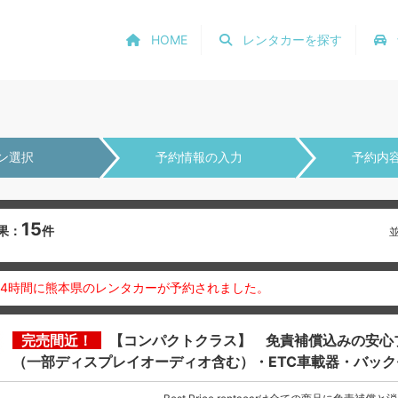
HOME
レンタカーを探す
ン選択
予約情報の入力
予約内
15
果：
件
24時間に熊本県のレンタカーが予約されました。
完売間近！
【コンパクトクラス】 免責補償込みの安心
（一部ディスプレイオーディオ含む）・ETC車載器・バッ