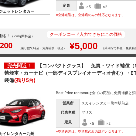
定員
×5
×2
ジェットレンタカー
※空港送迎は、空港店のみの対応となります。
クーポンコード入力でさらにこの価格
価格！
（24時間料金）
,200
¥5,000
（乗り捨て料金・免責補償・税込）
（乗り捨て料金・免責補
完売間近！
【コンパクトクラス】 免責・ワイド補償（
禁煙車・カーナビ（一部ディスプレイオーディオ含む）・E
装備
(残り5台)
Best Price rentacarは全ての商品に免責補償
営業所
スカイレンタカー熊本駅前店
代表車種
ヤリス
定員
×5
×2
※空港送迎は、空港店のみの対応となります。
カイレンタカー九州