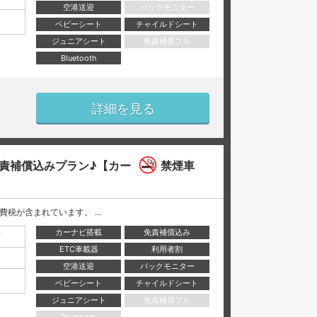
空港送迎
バックモニター
ベビーシート
チャイルドシート
ジュニアシート
免責補償フル
Bluetooth
詳細を見る
責補償込みプラン♪【カー
禁煙車
と消費税が含まれています。 ...
カーナビ搭載
免責補償込み
店
ETC車載器
利用者割
空港送迎
バックモニター
ベビーシート
チャイルドシート
ジュニアシート
免責補償フル
Bluetooth