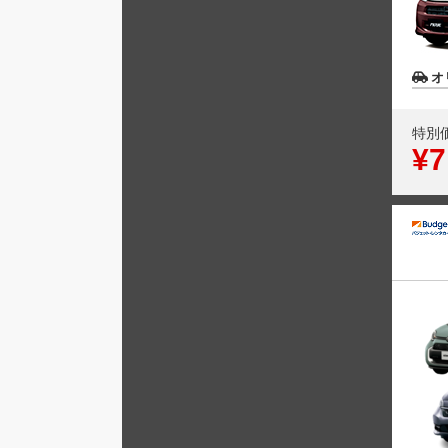
オ
特別
¥7