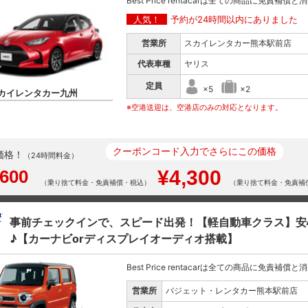
Best Price rentacarは全ての商品に免責補償
人気！
予約が24時間以内にありました
営業所
スカイレンタカー熊本駅前店
代表車種
ヤリス
定員
×5
×2
カイレンタカー九州
※空港送迎は、空港店のみの対応となります。
クーポンコード入力でさらにこの価格
価格！
（24時間料金）
,600
¥4,300
（乗り捨て料金・免責補償・税込）
（乗り捨て料金・免責補
事前チェックインで、スピード出発！【軽自動車クラス】安
♪【カーナビorディスプレイオーディオ搭載】
Best Price rentacarは全ての商品に免責補償
営業所
バジェット・レンタカー熊本駅前店