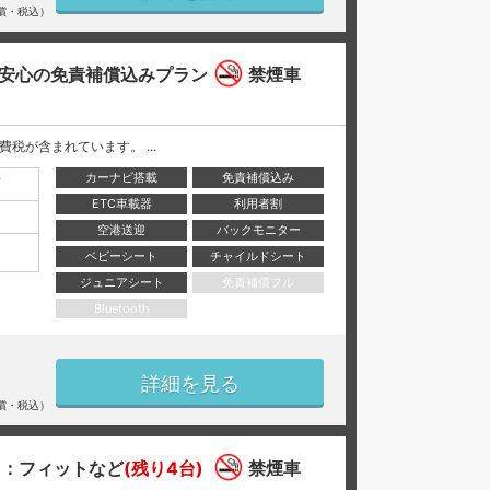
償・税込）
安心の免責補償込みプラン
禁煙車
と消費税が含まれています。 ...
カーナビ搭載
免責補償込み
店
ETC車載器
利用者割
空港送迎
バックモニター
ベビーシート
チャイルドシート
ジュニアシート
免責補償フル
Bluetooth
詳細を見る
償・税込）
名：フィットなど
(残り4台)
禁煙車