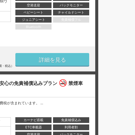
MRワ
空港送迎
バックモニター
ベビーシート
チャイルドシート
ジュニアシート
免責補償フル
Bluetooth
詳細を見る
償・税込）
安心の免責補償込みプラン
禁煙車
と消費税が含まれています。 ...
カーナビ搭載
免責補償込み
店
ETC車載器
利用者割
空港送迎
バックモニター