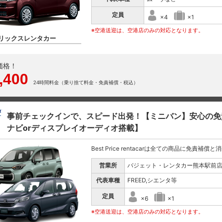
定員
×4
×1
※空港送迎は、空港店のみの対応となります。
リックスレンタカー
価格！
,400
24時間料金（乗り捨て料金・免責補償・税込）
事前チェックインで、スピード出発！【ミニバン】安心の免
ナビorディスプレイオーディオ搭載】
Best Price rentacarは全ての商品に免責補償
営業所
バジェット・レンタカー熊本駅前
代表車種
FREED,シエンタ等
定員
×6
×1
※空港送迎は、空港店のみの対応となります。