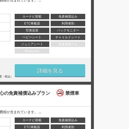
と消費税が含まれています。 ...
カーナビ搭載
免責補償込み
ETC車載器
利用者割
空港送迎
バックモニター
ベビーシート
チャイルドシート
ジュニアシート
免責補償フル
Bluetooth
詳細を見る
償・税込）
心の免責補償込みプラン
禁煙車
と消費税が含まれています。 ...
カーナビ搭載
免責補償込み
ETC車載器
利用者割