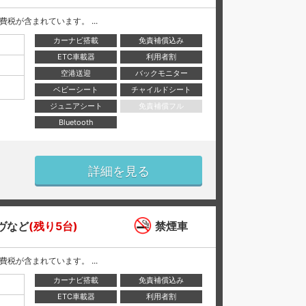
と消費税が含まれています。 ...
カーナビ搭載
免責補償込み
ETC車載器
利用者割
空港送迎
バックモニター
ベビーシート
チャイルドシート
ジュニアシート
免責補償フル
Bluetooth
詳細を見る
ヴなど
(残り5台)
禁煙車
と消費税が含まれています。 ...
カーナビ搭載
免責補償込み
ETC車載器
利用者割