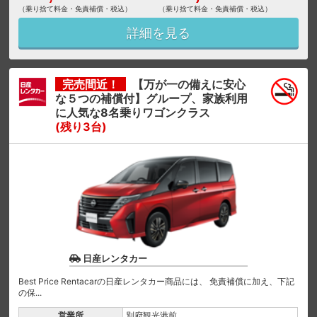
（乗り捨て料金・免責補償・税込）
（乗り捨て料金・免責補償・税込）
詳細を見る
完売間近！
【万が一の備えに安心
な５つの補償付】グループ、家族利用
に人気な8名乗りワゴンクラス
(残り3台)
日産レンタカー
Best Price Rentacarの日産レンタカー商品には、 免責補償に加え、下記
の保...
営業所
別府観光港前