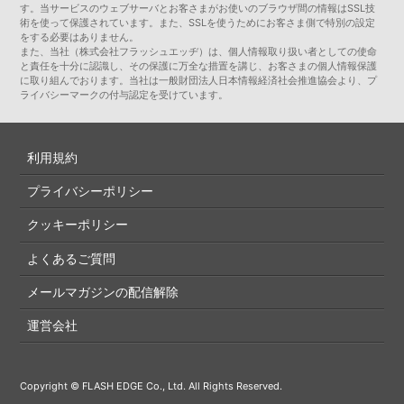
す。当サービスのウェブサーバとお客さまがお使いのブラウザ間の情報はSSL技
術を使って保護されています。また、SSLを使うためにお客さま側で特別の設定
をする必要はありません。
また、当社（株式会社フラッシュエッヂ）は、個人情報取り扱い者としての使命
と責任を十分に認識し、その保護に万全な措置を講じ、お客さまの個人情報保護
に取り組んでおります。当社は一般財団法人日本情報経済社会推進協会より、プ
ライバシーマークの付与認定を受けています。
利用規約
プライバシーポリシー
クッキーポリシー
よくあるご質問
メールマガジンの配信解除
運営会社
Copyright © FLASH EDGE Co., Ltd. All Rights Reserved.