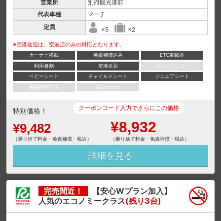
営業所
別府観光港前
代表車種
マーチ
定員
×5
×2
※空港送迎は、空港店のみの対応となります。
カーナビ搭載
免責補償込み
ETC車載器
利用者割
空港送迎
バックモニター
ベビーシート
チャイルドシート
ジュニアシート
免責補償フル
Bluetooth
クーポンコード入力でさらにこの価格
特別価格！
¥8,932
¥9,482
（乗り捨て料金・免責補償・税込）
（乗り捨て料金・免責補償・税込）
詳細を見る
完売間近！
【安心Wプラン加入】
人気のエコノミークラス
(残り3台)