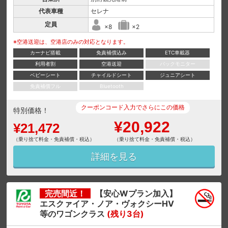
代表車種
セレナ
定員
×8
×2
※空港送迎は、空港店のみの対応となります。
カーナビ搭載
免責補償込み
ETC車載器
利用者割
空港送迎
バックモニター
ベビーシート
チャイルドシート
ジュニアシート
免責補償フル
Bluetooth
クーポンコード入力でさらにこの価格
特別価格！
¥20,922
¥21,472
（乗り捨て料金・免責補償・税込）
（乗り捨て料金・免責補償・税込）
詳細を見る
完売間近！
【安心Wプラン加入】
エスクァイア・ノア・ヴォクシーHV
等のワゴンクラス
(残り3台)