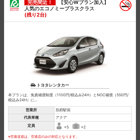
完売間近！
【安心Wプラン加入】
人気のエコノミープラスクラス
(残り2台)
トヨタレンタカー
本プランは、免責補償制度（1100円/税込み24H）とNOC補償（550円/
税込み24H）に...
営業所
別府駅前
代表車種
アクア
定員
×5
×2
※空港送迎は、空港店のみの対応となります。