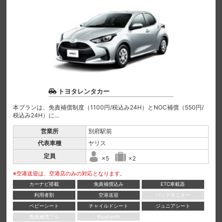
トヨタレンタカー
本プランは、免責補償制度（1100円/税込み24H）とNOC補償（550円/
税込み24H）に...
営業所
別府駅前
代表車種
ヤリス
定員
×5
×2
※空港送迎は、空港店のみの対応となります。
カーナビ搭載
免責補償込み
ETC車載器
利用者割
空港送迎
バックモニター
ベビーシート
チャイルドシート
ジュニアシート
免責補償フル
Bluetooth