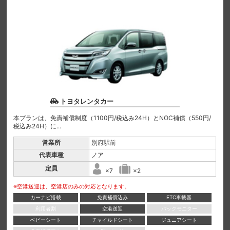
トヨタレンタカー
本プランは、免責補償制度（1100円/税込み24H）とNOC補償（550円/
税込み24H）に...
営業所
別府駅前
代表車種
ノア
定員
×7
×2
※空港送迎は、空港店のみの対応となります。
カーナビ搭載
免責補償込み
ETC車載器
利用者割
空港送迎
バックモニター
ベビーシート
チャイルドシート
ジュニアシート