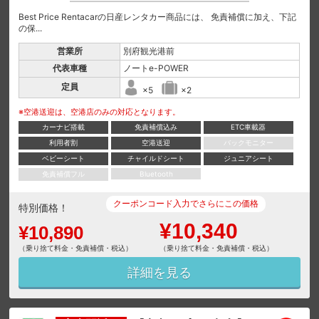
Best Price Rentacarの日産レンタカー商品には、 免責補償に加え、下記
の保...
営業所
別府観光港前
代表車種
ノートe-POWER
定員
×5
×2
※空港送迎は、空港店のみの対応となります。
カーナビ搭載
免責補償込み
ETC車載器
利用者割
空港送迎
バックモニター
ベビーシート
チャイルドシート
ジュニアシート
免責補償フル
Bluetooth
クーポンコード入力でさらにこの価格
特別価格！
¥10,340
¥10,890
（乗り捨て料金・免責補償・税込）
（乗り捨て料金・免責補償・税込）
詳細を見る