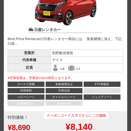
日産レンタカー
Best Price Rentacarの日産レンタカー商品には、 免責補償に加え、下記
の保...
営業所
別府観光港前
代表車種
デイズ
定員
×4
×1
※空港送迎は、空港店のみの対応となります。
カーナビ搭載
免責補償込み
ETC車載器
利用者割
空港送迎
バックモニター
ベビーシート
チャイルドシート
ジュニアシート
免責補償フル
Bluetooth
クーポンコード入力でさらにこの価格
特別価格！
¥8,140
¥8,690