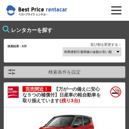
レンタカーを探す
並び順を変更する：
検索結果：
8
件
検索条件を設定
完売間近！
【万が一の備えに安心
な５つの補償付】日産車の軽自動車を
取り揃えています
(残り3台)