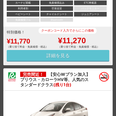
カーナビ搭載
免責補償込み
ETC車載器
利用者割
空港送迎
バックモニター
ベビーシート
チャイルドシート
ジュニアシート
免責補償フル
Bluetooth
クーポンコード入力でさらにこの価格
特別価格！
¥11,270
¥11,770
（乗り捨て料金・免責補償・税込）
（乗り捨て料金・免責補償・税込）
詳細を見る
完売間近！
【安心Wプラン加入】
プリウス・カローラHV等、人気のス
タンダードクラス
(残り1台)