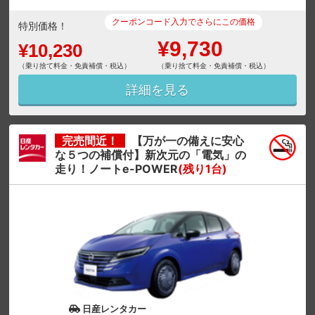
クーポンコード入力でさらにこの価格
特別価格！
¥9,730
¥10,230
（乗り捨て料金・免責補償・税込）
（乗り捨て料金・免責補償・税込）
詳細を見る
完売間近！
【万が一の備えに安心
な５つの補償付】新次元の「電気」の
走り！ノートe-POWER
(残り1台)
日産レンタカー