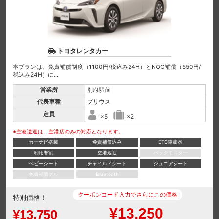
トヨタレンタカー
本プランは、免責補償制度（1100円/税込み24H）とNOC補償（550円/
税込み24H）に...
営業所
別府駅前
代表車種
プリウス
定員
×5
×2
※空港送迎は、空港店のみの対応となります。
カーナビ搭載
免責補償込み
ETC車載器
利用者割
空港送迎
バックモニター
ベビーシート
チャイルドシート
ジュニアシート
免責補償フル
Bluetooth
クーポンコード入力でさらにこの価格
特別価格！
¥13,250
¥13,750