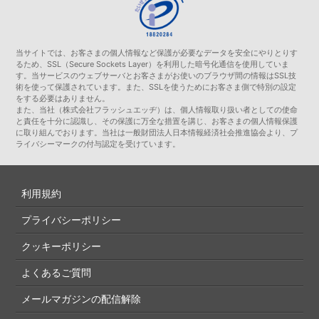
当サイトでは、お客さまの個人情報など保護が必要なデータを安全にやりとりす
るため、SSL（Secure Sockets Layer）を利用した暗号化通信を使用していま
す。当サービスのウェブサーバとお客さまがお使いのブラウザ間の情報はSSL技
術を使って保護されています。また、SSLを使うためにお客さま側で特別の設定
をする必要はありません。
また、当社（株式会社フラッシュエッヂ）は、個人情報取り扱い者としての使命
と責任を十分に認識し、その保護に万全な措置を講じ、お客さまの個人情報保護
に取り組んでおります。当社は一般財団法人日本情報経済社会推進協会より、プ
ライバシーマークの付与認定を受けています。
利用規約
プライバシーポリシー
クッキーポリシー
よくあるご質問
メールマガジンの配信解除