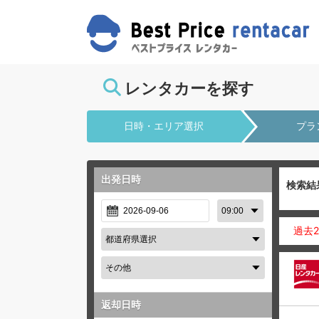
レンタカーを探す
日時・エリア選択
プラ
出発日時
検索結
過去
返却日時