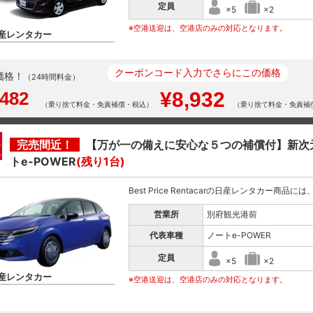
定員
×5
×2
※空港送迎は、空港店のみの対応となります。
産レンタカー
クーポンコード入力でさらにこの価格
価格！
（24時間料金）
,482
¥8,932
（乗り捨て料金・免責補償・税込）
（乗り捨て料金・免責補
完売間近！
【万が一の備えに安心な５つの補償付】新次
トe-POWER
(残り1台)
Best Price Rentacarの日産レンタカー商品
営業所
別府観光港前
代表車種
ノートe-POWER
定員
×5
×2
産レンタカー
※空港送迎は、空港店のみの対応となります。