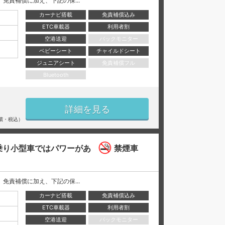
には、 免責補償に加え、下記の保...
カーナビ搭載
免責補償込み
ETC車載器
利用者割
空港送迎
バックモニター
ベビーシート
チャイルドシート
ジュニアシート
免責補償フル
Bluetooth
詳細を見る
償・税込）
乗り小型車ではパワーがあ
禁煙車
には、 免責補償に加え、下記の保...
カーナビ搭載
免責補償込み
ETC車載器
利用者割
空港送迎
バックモニター