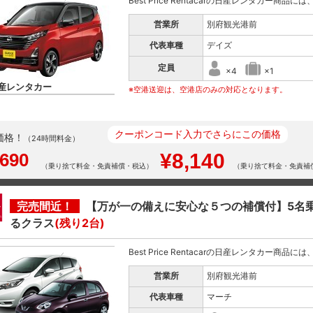
Best Price Rentacarの日産レンタカー商品
営業所
別府観光港前
代表車種
デイズ
定員
×4
×1
産レンタカー
※空港送迎は、空港店のみの対応となります。
クーポンコード入力でさらにこの価格
価格！
（24時間料金）
,690
¥8,140
（乗り捨て料金・免責補償・税込）
（乗り捨て料金・免責補
完売間近！
【万が一の備えに安心な５つの補償付】5名
るクラス
(残り2台)
Best Price Rentacarの日産レンタカー商品
営業所
別府観光港前
代表車種
マーチ