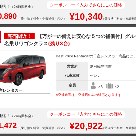
クーポンコード入力でさらにこの価格
価格！
（24時間料金）
0,890
¥10,340
（乗り捨て料金・免責補償・税込）
（乗り捨て料金・免責補
完売間近！
【万が一の備えに安心な５つの補償付】グル
名乗りワゴンクラス
(残り3台)
Best Price Rentacarの日産レンタカー商品
営業所
別府観光港前
代表車種
セレナ
定員
×8
×2
産レンタカー
※空港送迎は、空港店のみの対応となります。
クーポンコード入力でさらにこの価格
価格！
（24時間料金）
1,472
¥20,922
（乗り捨て料金・免責補償・税込）
（乗り捨て料金・免責補