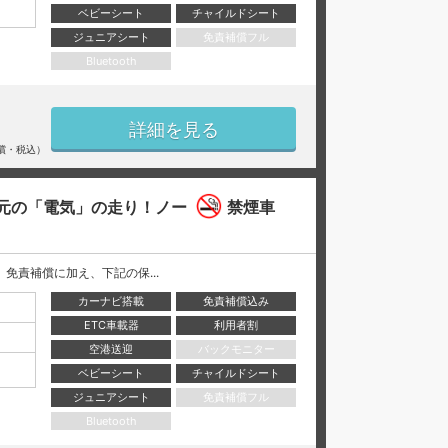
ベビーシート
チャイルドシート
ジュニアシート
免責補償フル
Bluetooth
詳細を見る
償・税込）
元の「電気」の走り！ノー
禁煙車
には、 免責補償に加え、下記の保...
カーナビ搭載
免責補償込み
ETC車載器
利用者割
空港送迎
バックモニター
ベビーシート
チャイルドシート
ジュニアシート
免責補償フル
Bluetooth