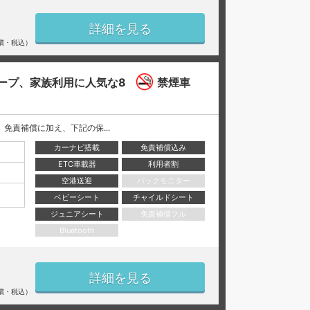
詳細を見る
償・税込）
ープ、家族利用に人気な8
禁煙車
には、 免責補償に加え、下記の保...
カーナビ搭載
免責補償込み
ETC車載器
利用者割
空港送迎
バックモニター
ベビーシート
チャイルドシート
ジュニアシート
免責補償フル
Bluetooth
詳細を見る
償・税込）