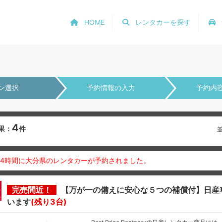
HOME
レンタカーを探す
ン選択
予約情報の入力
予約内
4
果：
件
24時間に大分県のレンタカーが予約されました。
完売間近！
【万が一の備えに安心な５つの補償付】日産
います
(残り3台)