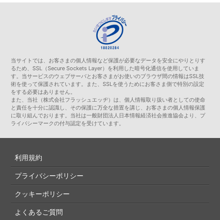
当サイトでは、お客さまの個人情報など保護が必要なデータを安全にやりとりす
るため、SSL（Secure Sockets Layer）を利用した暗号化通信を使用していま
す。当サービスのウェブサーバとお客さまがお使いのブラウザ間の情報はSSL技
術を使って保護されています。また、SSLを使うためにお客さま側で特別の設定
をする必要はありません。
また、当社（株式会社フラッシュエッヂ）は、個人情報取り扱い者としての使命
と責任を十分に認識し、その保護に万全な措置を講じ、お客さまの個人情報保護
に取り組んでおります。当社は一般財団法人日本情報経済社会推進協会より、プ
ライバシーマークの付与認定を受けています。
利用規約
プライバシーポリシー
クッキーポリシー
よくあるご質問