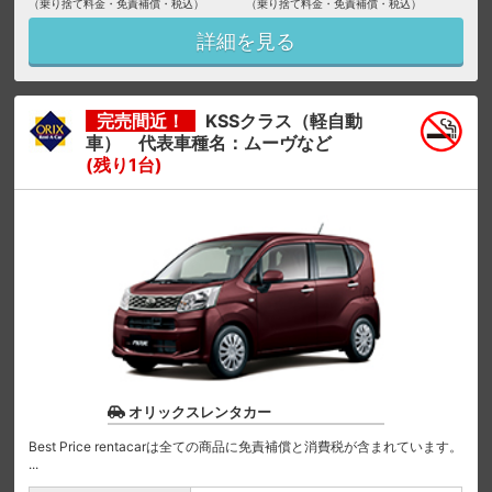
（乗り捨て料金・免責補償・税込）
（乗り捨て料金・免責補償・税込）
詳細を見る
完売間近！
KSSクラス（軽自動
車） 代表車種名：ムーヴなど
(残り1台)
オリックスレンタカー
Best Price rentacarは全ての商品に免責補償と消費税が含まれています。
...