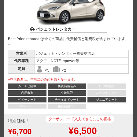
バジェットレンタカー
Best Price rentacarは全ての商品に免責補償と消費税が含まれています。
...
営業所
バジェット・レンタカー奄美空港店
代表車種
アクア、NOTE-epower等
定員
×5
×2
※空港送迎は、空港店のみの対応となります。
カーナビ搭載
免責補償込み
ETC車載器
利用者割
空港送迎
バックモニター
ベビーシート
チャイルドシート
ジュニアシート
Bluetooth
免責補償フル
クーポンコード入力でさらにこの価格
特別価格！
¥6,500
¥6,700