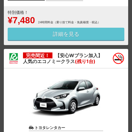
特別価格！
¥7,480
24時間料金（乗り捨て料金・免責補償・税込）
詳細を見る
完売間近！
【安心Wプラン加入】
人気のエコノミークラス
(残り1台)
トヨタレンタカー