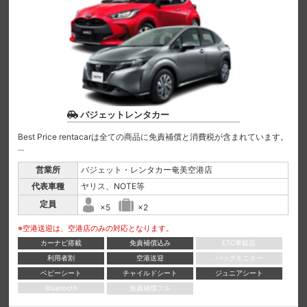
バジェットレンタカー
Best Price rentacarは全ての商品に免責補償と消費税が含まれています。
...
営業所
バジェット・レンタカー奄美空港店
代表車種
ヤリス、NOTE等
定員
×5
×2
※空港送迎は、空港店のみの対応となります。
カーナビ搭載
免責補償込み
ETC車載器
利用者割
空港送迎
バックモニター
ベビーシート
チャイルドシート
ジュニアシート
Bluetooth
免責補償フル