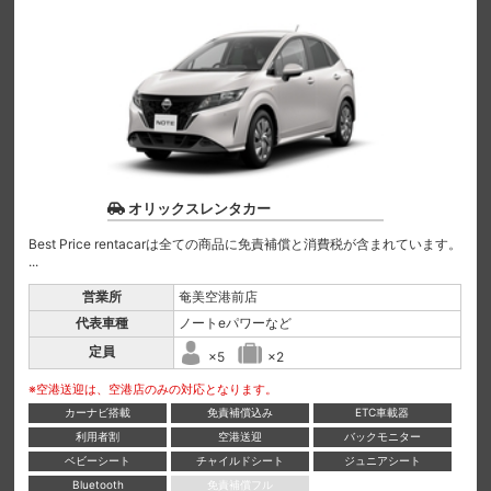
オリックスレンタカー
Best Price rentacarは全ての商品に免責補償と消費税が含まれています。
...
営業所
奄美空港前店
代表車種
ノートeパワーなど
定員
×5
×2
※空港送迎は、空港店のみの対応となります。
カーナビ搭載
免責補償込み
ETC車載器
利用者割
空港送迎
バックモニター
ベビーシート
チャイルドシート
ジュニアシート
Bluetooth
免責補償フル