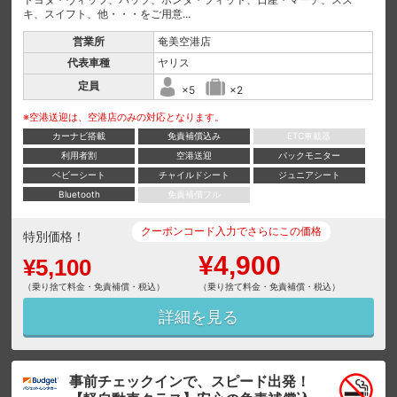
キ、スイフト、他・・・をご用意...
営業所
奄美空港店
代表車種
ヤリス
定員
×5
×2
※空港送迎は、空港店のみの対応となります。
カーナビ搭載
免責補償込み
ETC車載器
利用者割
空港送迎
バックモニター
ベビーシート
チャイルドシート
ジュニアシート
Bluetooth
免責補償フル
クーポンコード入力でさらにこの価格
特別価格！
¥4,900
¥5,100
（乗り捨て料金・免責補償・税込）
（乗り捨て料金・免責補償・税込）
詳細を見る
事前チェックインで、スピード出発！