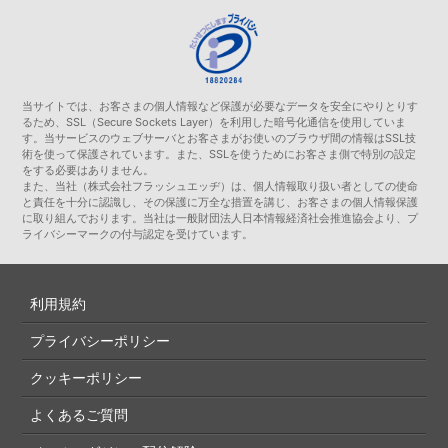
当サイトでは、お客さまの個人情報など保護が必要なデータを安全にやりとりす
るため、SSL（Secure Sockets Layer）を利用した暗号化通信を使用していま
す。当サービスのウェブサーバとお客さまがお使いのブラウザ間の情報はSSL技
術を使って保護されています。また、SSLを使うためにお客さま側で特別の設定
をする必要はありません。
また、当社（株式会社フラッシュエッヂ）は、個人情報取り扱い者としての使命
と責任を十分に認識し、その保護に万全な措置を講じ、お客さまの個人情報保護
に取り組んでおります。当社は一般財団法人日本情報経済社会推進協会より、プ
ライバシーマークの付与認定を受けています。
利用規約
プライバシーポリシー
クッキーポリシー
よくあるご質問