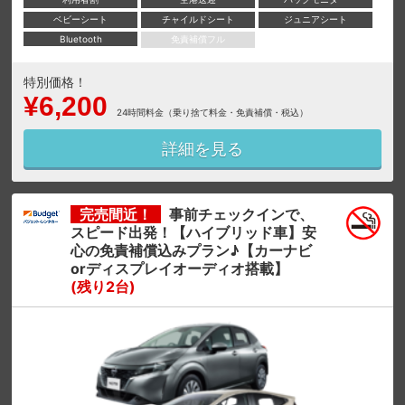
ベビーシート
チャイルドシート
ジュニアシート
Bluetooth
免責補償フル
特別価格！
¥6,200
24時間料金（乗り捨て料金・免責補償・税込）
詳細を見る
完売間近！
事前チェックインで、
スピード出発！【ハイブリッド車】安
心の免責補償込みプラン♪【カーナビ
orディスプレイオーディオ搭載】
(残り2台)