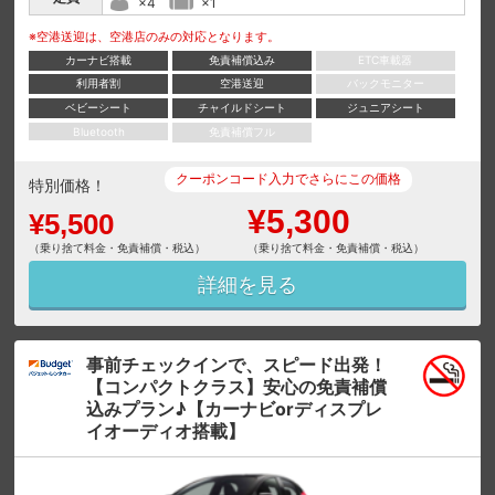
×4
×1
※空港送迎は、空港店のみの対応となります。
カーナビ搭載
免責補償込み
ETC車載器
利用者割
空港送迎
バックモニター
ベビーシート
チャイルドシート
ジュニアシート
Bluetooth
免責補償フル
クーポンコード入力でさらにこの価格
特別価格！
¥5,300
¥5,500
（乗り捨て料金・免責補償・税込）
（乗り捨て料金・免責補償・税込）
詳細を見る
事前チェックインで、スピード出発！
【コンパクトクラス】安心の免責補償
込みプラン♪【カーナビorディスプレ
イオーディオ搭載】