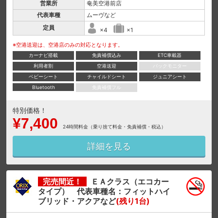
営業所
奄美空港前店
代表車種
ムーヴなど
定員
×4
×1
※空港送迎は、空港店のみの対応となります。
カーナビ搭載
免責補償込み
ETC車載器
利用者割
空港送迎
バックモニター
ベビーシート
チャイルドシート
ジュニアシート
Bluetooth
免責補償フル
特別価格！
¥7,400
24時間料金（乗り捨て料金・免責補償・税込）
詳細を見る
完売間近！
ＥＡクラス（エコカー
タイプ） 代表車種名：フィットハイ
ブリッド・アクアなど
(残り1台)