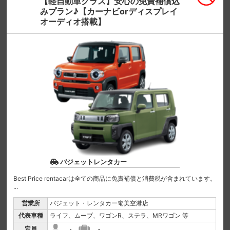
【軽自動車クラス】安心の免責補償込
みプラン♪【カーナビorディスプレイ
オーディオ搭載】
バジェットレンタカー
Best Price rentacarは全ての商品に免責補償と消費税が含まれています。
...
営業所
バジェット・レンタカー奄美空港店
代表車種
ライフ、ムーブ、ワゴンR、ステラ、MRワゴン 等
定員