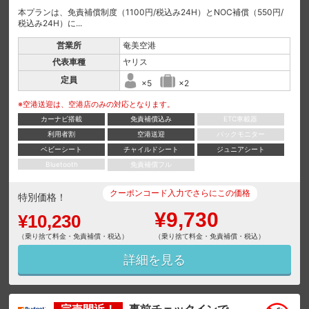
本プランは、免責補償制度（1100円/税込み24H）とNOC補償（550円/
税込み24H）に...
営業所
奄美空港
代表車種
ヤリス
定員
×5
×2
※空港送迎は、空港店のみの対応となります。
カーナビ搭載
免責補償込み
ETC車載器
利用者割
空港送迎
バックモニター
ベビーシート
チャイルドシート
ジュニアシート
Bluetooth
免責補償フル
クーポンコード入力でさらにこの価格
特別価格！
¥9,730
¥10,230
（乗り捨て料金・免責補償・税込）
（乗り捨て料金・免責補償・税込）
詳細を見る