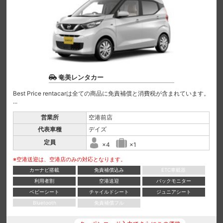
奄美レンタカー
Best Price rentacarは全ての商品に免責補償と消費税が含まれています。
...
営業所
空港前店
代表車種
デイズ
定員
×4
×1
※空港送迎は、空港店のみの対応となります。
カーナビ搭載
免責補償込み
ETC車載器
利用者割
空港送迎
バックモニター
ベビーシート
チャイルドシート
ジュニアシート
Bluetooth
免責補償フル