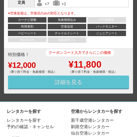
定員
×7
×2
※空港送迎は、空港店のみの対応となります。
カーナビ搭載
免責補償込み
ETC車載器
利用者割
空港送迎
バックモニター
ベビーシート
チャイルドシート
ジュニアシート
Bluetooth
免責補償フル
クーポンコード入力でさらにこの価格
特別価格！
¥11,800
¥12,000
（乗り捨て料金・免責補償・税込）
（乗り捨て料金・免責補償・税込）
詳細を見る
レンタカーを探す
空港からレンタカーを探す
レンタカーを探す
新千歳空港レンタカー
予約の確認・キャンセル
釧路空港レンタカー
仙台空港レンタカー