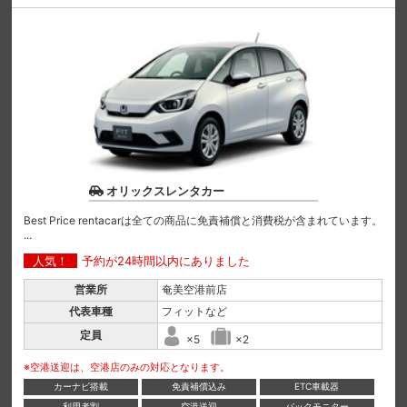
オリックスレンタカー
Best Price rentacarは全ての商品に免責補償と消費税が含まれています。
...
人気！
予約が24時間以内にありました
営業所
奄美空港前店
代表車種
フィットなど
定員
×5
×2
※空港送迎は、空港店のみの対応となります。
カーナビ搭載
免責補償込み
ETC車載器
利用者割
空港送迎
バックモニター