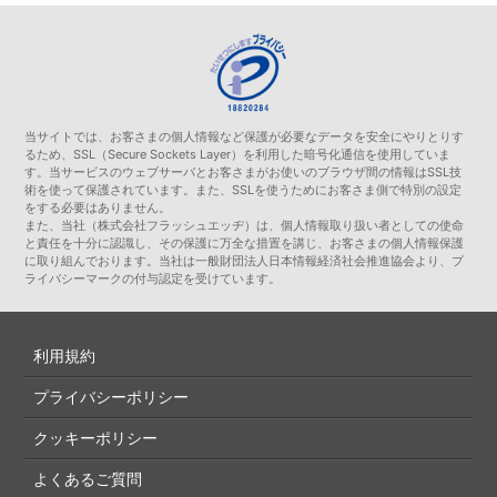
当サイトでは、お客さまの個人情報など保護が必要なデータを安全にやりとりす
るため、SSL（Secure Sockets Layer）を利用した暗号化通信を使用していま
す。当サービスのウェブサーバとお客さまがお使いのブラウザ間の情報はSSL技
術を使って保護されています。また、SSLを使うためにお客さま側で特別の設定
をする必要はありません。
また、当社（株式会社フラッシュエッヂ）は、個人情報取り扱い者としての使命
と責任を十分に認識し、その保護に万全な措置を講じ、お客さまの個人情報保護
に取り組んでおります。当社は一般財団法人日本情報経済社会推進協会より、プ
ライバシーマークの付与認定を受けています。
利用規約
プライバシーポリシー
クッキーポリシー
よくあるご質問