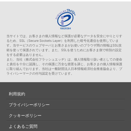
当サイトでは、お客さまの個人情報など保護が必要なデータを安全にやりとりす
るため、SSL（Secure Sockets Layer）を利用した暗号化通信を使用していま
す。当サービスのウェブサーバとお客さまがお使いのブラウザ間の情報はSSL技
術を使って保護されています。また、SSLを使うためにお客さま側で特別の設定
をする必要はありません。
また、当社（株式会社フラッシュエッヂ）は、個人情報取り扱い者としての使命
と責任を十分に認識し、その保護に万全な措置を講じ、お客さまの個人情報保護
に取り組んでおります。当社は一般財団法人日本情報経済社会推進協会より、プ
ライバシーマークの付与認定を受けています。
利用規約
プライバシーポリシー
クッキーポリシー
よくあるご質問