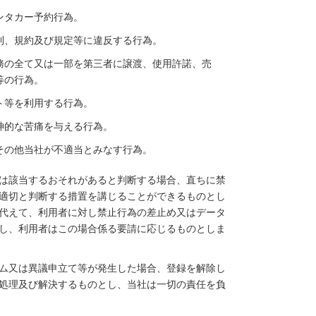
ンタカー予約行為。
則、規約及び規定等に違反する行為。
務の全て又は一部を第三者に譲渡、使用許諾、売
等の行為。
ト等を利用する行為。
神的な苦痛を与える行為。
その他当社が不適当とみなす行為。
は該当するおそれがあると判断する場合、直ちに禁
適切と判断する措置を講じることができるものとし
代えて、利用者に対し禁止行為の差止め又はデータ
し、利用者はこの場合係る要請に応じるものとしま
ム又は異議申立て等が発生した場合、登録を解除し
処理及び解決するものとし、当社は一切の責任を負