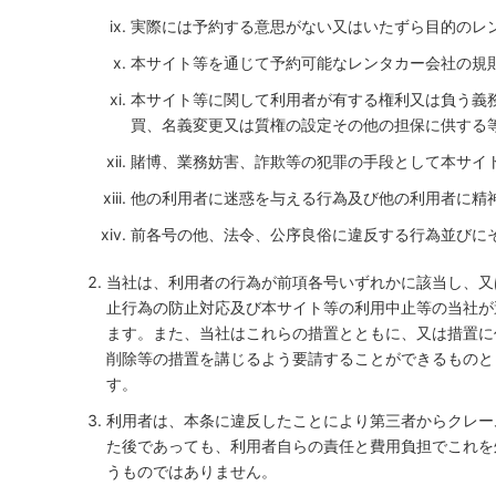
実際には予約する意思がない又はいたずら目的のレ
本サイト等を通じて予約可能なレンタカー会社の規
本サイト等に関して利用者が有する権利又は負う義
買、名義変更又は質権の設定その他の担保に供する
賭博、業務妨害、詐欺等の犯罪の手段として本サイ
他の利用者に迷惑を与える行為及び他の利用者に精
前各号の他、法令、公序良俗に違反する行為並びに
当社は、利用者の行為が前項各号いずれかに該当し、又
止行為の防止対応及び本サイト等の利用中止等の当社が
ます。また、当社はこれらの措置とともに、又は措置に
削除等の措置を講じるよう要請することができるものと
す。
利用者は、本条に違反したことにより第三者からクレー
た後であっても、利用者自らの責任と費用負担でこれを
うものではありません。