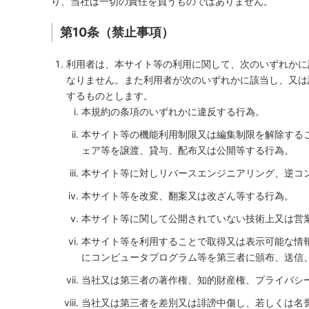
り、当社は一切の責任を負うものではありません。
第10条（禁止事項）
利用者は、本サイト等の利用に関して、次のいずれかに
なりません。また利用者が次のいずれかに該当し、又は
するものとします。
本規約の条項のいずれかに違反する行為。
本サイト等の機能利用制限又は編集制限を解除する
ェア等を譲渡、貸与、配布又は公開等する行為。
本サイト等に対しリバースエンジニアリング、逆コ
本サイト等を改変、翻案又は改ざん等する行為。
本サイト等に関して公開されていない技術上又は営
本サイト等を利用することで取得又は表示可能な情
にコンピュータプログラム等を第三者に頒布、送信
当社又は第三者の著作権、知的財産権、プライバシ
当社又は第三者を差別又は誹謗中傷し、若しくは名