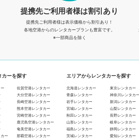
提携先ご利用者様は割引あり
提携先ご利用者様は表示価格から割引あり！
各地空港からのレンタカープランも豊富です。
※一部商品を除く
タカーを探す
エリアからレンタカーを探す
カー
佐賀空港レンタカー
北海道レンタカー
東京レンタカー
ー
大分空港レンタカー
青森レンタカー
神奈川レンタカ
ー
長崎空港レンタカー
岩手レンタカー
新潟レンタカー
ー
熊本空港レンタカー
宮城レンタカー
山梨レンタカー
ー
宮崎空港レンタカー
秋田レンタカー
長野レンタカー
ー
鹿児島空港レンタカー
山形レンタカー
岐阜レンタカー
ー
奄美空港レンタカー
福島レンタカー
静岡レンタカー
タカー
那覇空港レンタカー
茨城レンタカー
愛知レンタカー