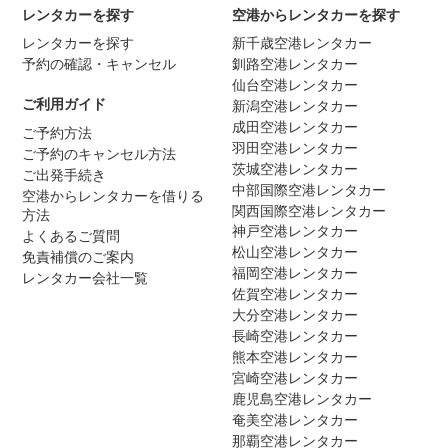
レンタカーを探す
空港からレンタカーを探す
レンタカーを探す
新千歳空港レンタカー
予約の確認・キャンセル
釧路空港レンタカー
仙台空港レンタカー
ご利用ガイド
新潟空港レンタカー
成田空港レンタカー
ご予約方法
羽田空港レンタカー
ご予約のキャンセル方法
茨城空港レンタカー
ご出発手続き
中部国際空港レンタカー
空港からレンタカーを借りる
関西国際空港レンタカー
方法
神戸空港レンタカー
よくあるご質問
松山空港レンタカー
免責補償のご案内
福岡空港レンタカー
レンタカー会社一覧
佐賀空港レンタカー
大分空港レンタカー
長崎空港レンタカー
熊本空港レンタカー
宮崎空港レンタカー
鹿児島空港レンタカー
奄美空港レンタカー
那覇空港レンタカー