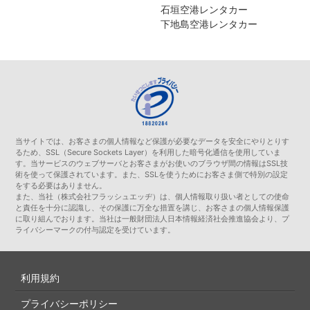
石垣空港レンタカー
下地島空港レンタカー
当サイトでは、お客さまの個人情報など保護が必要なデータを安全にやりとりす
るため、SSL（Secure Sockets Layer）を利用した暗号化通信を使用していま
す。当サービスのウェブサーバとお客さまがお使いのブラウザ間の情報はSSL技
術を使って保護されています。また、SSLを使うためにお客さま側で特別の設定
をする必要はありません。
また、当社（株式会社フラッシュエッヂ）は、個人情報取り扱い者としての使命
と責任を十分に認識し、その保護に万全な措置を講じ、お客さまの個人情報保護
に取り組んでおります。当社は一般財団法人日本情報経済社会推進協会より、プ
ライバシーマークの付与認定を受けています。
利用規約
プライバシーポリシー