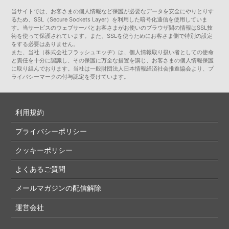
当サイトでは、お客さまの個人情報など保護が必要なデータを安全にやりとりす
るため、SSL（Secure Sockets Layer）を利用した暗号化通信を使用していま
す。当サービスのウェブサーバとお客さまがお使いのブラウザ間の情報はSSL技
術を使って保護されています。また、SSLを使うためにお客さま側で特別の設定
をする必要はありません。
また、当社（株式会社フラッシュエッヂ）は、個人情報取り扱い者としての使命
と責任を十分に認識し、その保護に万全な措置を講じ、お客さまの個人情報保護
に取り組んでおります。当社は一般財団法人日本情報経済社会推進協会より、プ
ライバシーマークの付与認定を受けています。
利用規約
プライバシーポリシー
クッキーポリシー
よくあるご質問
メールマガジンの配信解除
運営会社